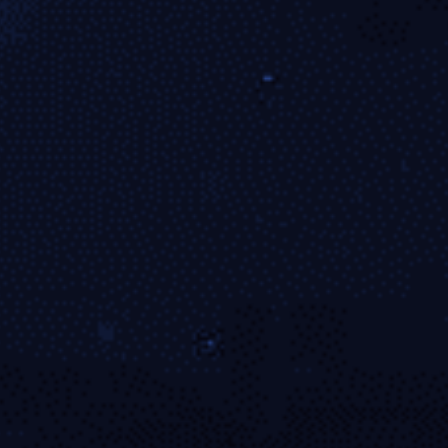
杨瀚森在G联赛展现申京
足与塔吉克斯坦...
在G联赛中，杨瀚森展现了与申
2026-05-28
卫冕冠军面临考验主场失
之一。小科曼，作...
在体育竞技中，卫冕冠军的身份