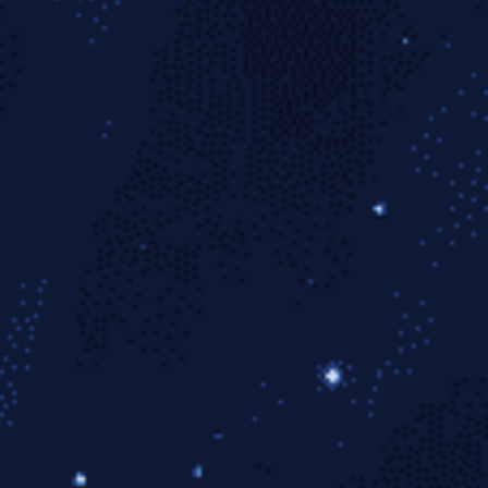
他们拥有状元签这样的宝贵资产，自然希望通过该签进行战略性
强大阵容而付出不菲代价。爵士可以借此机会，为长期发展奠定
成交易可谓一举多得。一方面，通过引入成熟球员，可以迅速提
容做好准备。此外，这样一笔交易也能让新加入成员更快融入团
言，处理好手中的状元签显得尤为重要。如果能与奇才能够互利
策略。
各自需求，并制定合理方案。在交易谈判初期，双方都应坦诚交
避免单方过度索要，以免影响后续合作关系，这样才能营造良好
行情和各自球队实际情况来制定合理评估标准。若条件允许，可
资源的方法，将有助于提高成功率，使得最终结果达到双赢效果