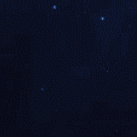
U16中国男足与塔吉克斯坦男足战成平局
在近期进行的一场国际青年足球友谊赛中，U16中国男
2026-06-16
小科曼愿为父亲赴世界杯放弃假期展现忠
在足球的世界里，忠诚与担当是球员们最为珍视的品质