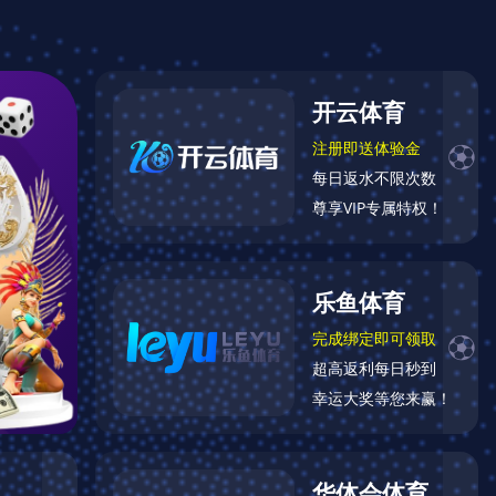
注册入口
赛事与数据服务
持
APP下载
与
网页使用
，每日同步更新
握比赛节奏。