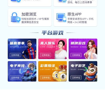
能的新秀。然而，由于缺乏足够的上场时间和战术安
排，他未能充分展示自己的全部潜力。这也是詹姆斯
所感叹的一点，让人不得不思考为什么像肯纳德这样
的年轻人才会被低估。
2、NBA球队对年轻球员态度
近年来，在NBA联盟中，各支球队对于年轻球员的发
展态度出现了明显分化。有些球队愿意投入时间去磨
练年轻才俊，而另一些则倾向于依赖经验丰富的老
将。这样的差异使得许多年轻天赋未能得到充分锻
炼，从而影响到他们未来的发展轨迹。
部分球队选择优先考虑短期成绩，他们希望通过引入
即战力强大的老将来迅速提升竞争力，因此往往忽视
了青训体系的重要性。这种逐利心态导致许多有潜力