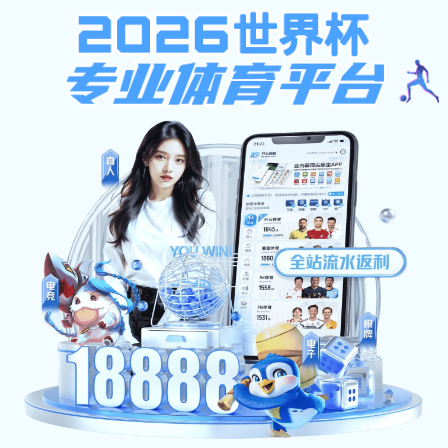
注册入口
多宝官网
APP与网页版入口｜
畅享全球体育赛事与数据服务
欢迎访问
多宝官网
，提供全面覆盖足球、篮
球、电竞等项目的赛事资讯与数据内容， 支持
APP下载
与
网页使用
，每日同步更新千场比
赛，聚焦热门体育内容， 助您轻松获取赛事动
态，掌握比赛节奏。
手机App
网页版