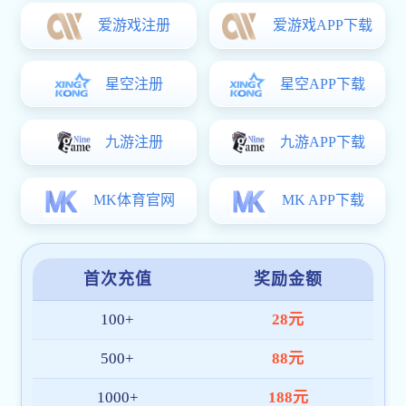
在当前的NBA联盟中，球员的潜力和价值往往被外界
所低估。最近，勒布朗·詹姆斯对洛杉矶湖人队的后卫
肯纳德未被充分利用表达了感叹。他认为肯纳德是一
位极具潜力的球员，但其他球队却没有给予他应有的
重视。这一现象不仅反映了球队对于球员使用策略的
不同理解，也引发了关于如何更好地挖掘和培养年轻
球员的深思。本文将从四个方面详细探讨这一话题：
首先分析肯纳德本人的实力与特点，其次讨论目前
NBA球队对于年轻球员的使用态度，再者探讨詹姆斯
作为球星对联盟影响力的问题，最后总结为何一些优
秀球员会在职业生涯中面临被忽视的困境。