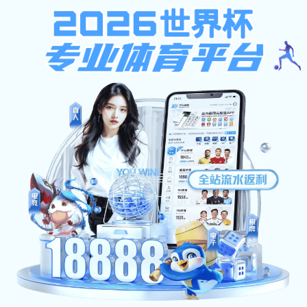
注册入口
多宝官网
APP与网页版入口｜
畅享全球体育赛事与数据服务
欢迎访问
多宝官网
，提供全面覆盖足球、篮
球、电竞等项目的赛事资讯与数据内容， 支持
APP下载
与
网页使用
，每日同步更新千场比
赛，聚焦热门体育内容， 助您轻松获取赛事动
态，掌握比赛节奏。
手机App
网页版