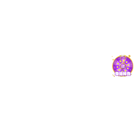
国足球走得更远，实现长足发展。因此，对于未来赛
事及其挑战，我们需要保持开放态度，并勇于迎接新
的机遇与挑战。
总结：
综上所述，佐野海舟谈及世界杯挑战时，从多个角度
剖析了可能面临的艰难局面。他认为，无论是在心理
调适还是技术准备上，都需要充分认识到潜在风险，
并采取有效措施加以解决。同时，通过不断优化自身
结构，提高适应变化能力，将为球队带来更多胜利机
会，也为中国足球的发展奠定坚实基础。
因此，在未来的发展道路上，各级管理部门及俱乐部
应该认真听取专家建议，以科学的方法指导实践，让
每一位球员都能成为优秀人才，共同推动中国足球迈