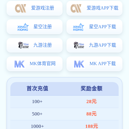
本文围绕佐野海舟对世界杯挑战的看法展开，分析了
他所预见的多种比赛状况以及可能面临的艰难局面。
首先，文章指出在高水平竞技体育中，选手和团队需
要面对来自各方的压力，包括外部环境和内部调整。
其次，通过对赛事准备阶段的剖析，阐述了球队在战
术、体能和心理等方面所需应对的挑战。此外，文章
还探讨了不同比赛情况下选手表现的不确定性，以及
如何通过科学训练来提升应变能力。最后，总结了佐
野海舟对于未来赛事发展的展望，强调适应变化的重
要性，以期为读者提供深刻的思考与启发。
1、面对压力与挑战