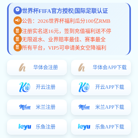
佐野海舟谈世界杯挑战预见多
种比赛状况将面临艰难局面
2026-06-27 00:13
50 次阅读
首页
/
体育报道