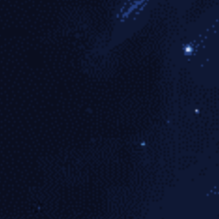
随着常规赛进入白热化阶段，各队都需要
扰到正常节奏。同时，加强板凳深度也是
而对于湖人来说，则必须尽快克服伤病带
缺，将是他们逆袭成功的重要条件。而对
境，从而实现蜕变升级。
总而言之，各队需根据自身特点不断调整
总结：
从揭幕战四队的战绩对比来看，雷霆与勇
下，更关系到未来的发展方向。如果能够
最终，希望所有球队都能充分发挥自己的
验，也是向冠军梦想迈进一步的重要机会