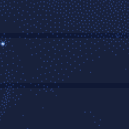
士已战37场湖人火箭仅打33场成联
士已战37场 湖人火箭仅打33场成联盟最少”这一主题，从多个