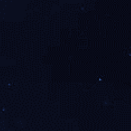
西队未将其纳入
星，一直以来都备受关注。然而，随着20...
球迷耐心已然耗
泛的讨论，尤其是在球队风格和球迷耐心...