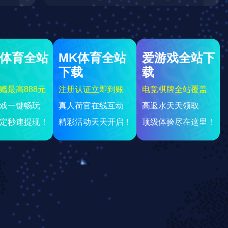
影响球队后续发展的因素；随后，将比较这
间的直接竞争关系，也能对整个联盟的动态
战绩。雷霆在老将和年轻球员之间找到了很
员逐渐恢复状态，使得攻防两端都有保障。
如果能够持续下去，有望再次成为联盟中的