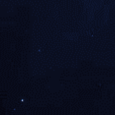
2026-06-21
梅州博主爆料国安门将郭全博28岁前退役
近日，梅州一名博主爆料称国安门将郭全博可能在28岁
2026-06-08