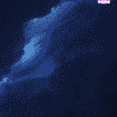
持现有状态，并努力避免伤病等突发情况干
竞技状态。
守端协作，以及寻找合适的人选来填补空
的老将，以帮助新秀更快适应职业联赛环
这也是每个团队必须面对的重要课题。
紧步伐，以求迎头赶上。这一切不仅关乎当
。
遇的新赛季里，每一场比赛都是一次新的考