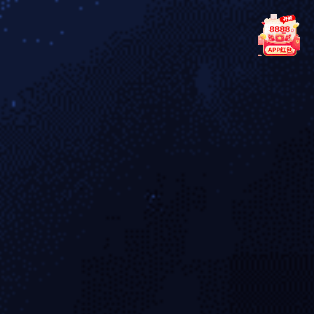
下一篇：
杨瀚森在G联赛展现申京与约基奇