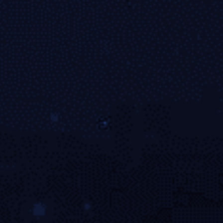
2026-06-15
拼尽全力！普理查德全场
之前退役的消息...
在本场比赛中，普理查德的表现
2026-06-05